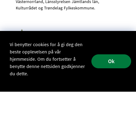
Västernorrland, Länsstyrelsen Jämtlands län,
Kulturrådet og Trøndelag Fylkeskommune.
Vi benytter cookies for å gi deg den
beste opplevelsen på vår
hjemmeside. Om du fortsetter å
Ok
benytte denne nettsiden godkjenner
du dette.
Spår i naturen
Platser att besöka
Integritetspolicy